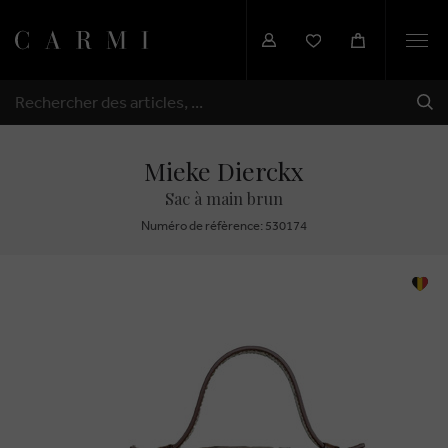
Togg
navi
EXP
RECHERCHER
Mieke Dierckx
Sac à main brun
Numéro de réfèrence: 530174