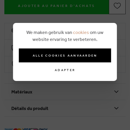
AJOUTER AU PANIER D'ACHATS
10% remise de fidélité
We maken gebruik van
cookies
om uw
website ervaring te verbeteren.
Livraison gratuite dès €50 (2-4 jours ouvrables)
ALLE COOKIES AANVAARDEN
Paiement sécurisé par Worldline
ADAPTER
Matériaux
Détails du produit