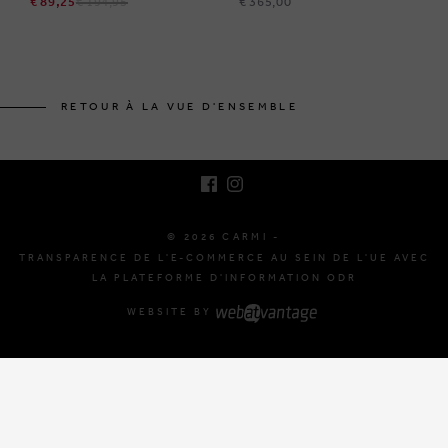
€ 89,25
€ 194,95
€ 365,00
BRUSSELSESTEENWEG 129
1980 ZEMST, BELGIQUE
RETOUR À LA VUE D'ENSEMBLE
E. INFO@CARMI.BE
T. +32 (0)16 61 71 60
© 2026 CARMI -
TRANSPARENCE DE L'E-COMMERCE AU SEIN DE L'UE AVEC
LA PLATEFORME D'INFORMATION ODR
WEBSITE BY