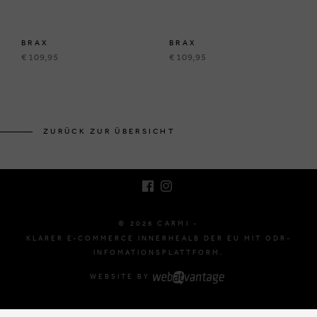
BRAX
BRAX
€ 109,95
€ 109,95
BRUSSELSESTEENWEG 129
1980 ZEMST, BELGIEN
ZURÜCK ZUR ÜBERSICHT
E. INFO@CARMI.BE
T. +32 (0)16 61 71 60
© 2026 CARMI -
KLARER E-COMMERCE INNERHEALB DER EU MIT ODR-
INFOMATIONSPLATTFORM.
WEBSITE BY