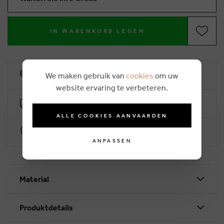
IN WARENKORB LEGEN
10% Treuerabatt
We maken gebruik van
cookies
om uw
website ervaring te verbeteren.
Kostenlose Lieferung ab €50 (2-4 Arbeitstage)
ALLE COOKIES AANVAARDEN
Sichere Zahlung durch Worldline
ANPASSEN
Material
Produktdetails