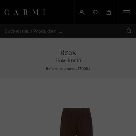
Togg
navi
SEN
SUCHEN
Brax
Hose braun
Referenznummer: 530081