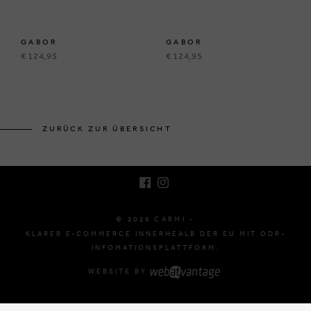
GABOR
GABOR
€ 124,95
€ 124,95
BRUSSELSESTEENWEG 129
1980 ZEMST, BELGIEN
ZURÜCK ZUR ÜBERSICHT
E. INFO@CARMI.BE
T. +32 (0)16 61 71 60
© 2026 CARMI -
KLARER E-COMMERCE INNERHEALB DER EU MIT ODR-
INFOMATIONSPLATTFORM.
WEBSITE BY