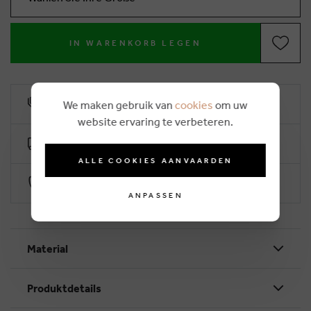
IN WARENKORB LEGEN
10% Treuerabatt
We maken gebruik van
cookies
om uw
website ervaring te verbeteren.
Kostenlose Lieferung ab €50 (2-4 Arbeitstage)
ALLE COOKIES AANVAARDEN
Sichere Zahlung durch Worldline
ANPASSEN
Material
Produktdetails