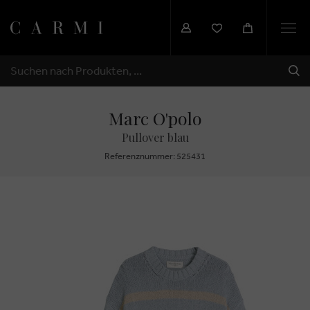
Togg
navi
SEN
SUCHEN
Marc O'polo
Pullover blau
Referenznummer: 525431