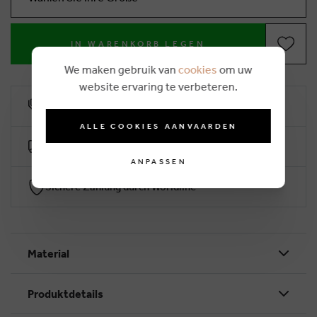
IN WARENKORB LEGEN
We maken gebruik van
cookies
om uw
website ervaring te verbeteren.
10% Treuerabatt
ALLE COOKIES AANVAARDEN
Kostenlose Lieferung ab €50 (2-4 Arbeitstage)
ANPASSEN
Sichere Zahlung durch Worldline
Material
Produktdetails