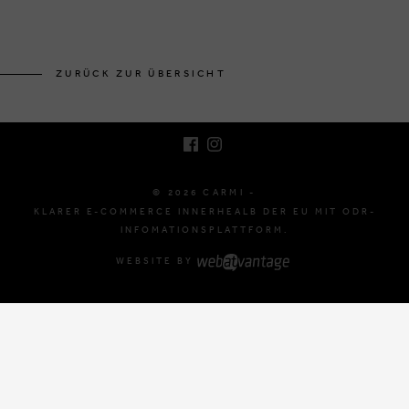
BRUSSELSESTEENWEG 129
1980 ZEMST, BELGIEN
ZURÜCK ZUR ÜBERSICHT
E. INFO@CARMI.BE
T. +32 (0)16 61 71 60
© 2026 CARMI -
KLARER E-COMMERCE INNERHEALB DER EU MIT ODR-
INFOMATIONSPLATTFORM.
WEBSITE BY