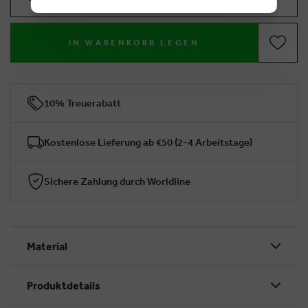
IN WARENKORB LEGEN
10% Treuerabatt
Kostenlose Lieferung ab €50 (2-4 Arbeitstage)
Sichere Zahlung durch Worldline
Material
Produktdetails
BRUSSELSESTEENWEG 129