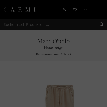
Togg
navi
SEN
SUCHEN
Marc O'polo
Hose beige
Referenznummer: 525476