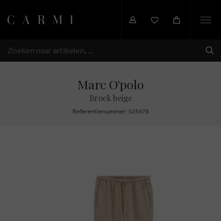
Togg
navi
VER
ZOEKEN
Marc O'polo
Broek beige
Referentienummer: 525476