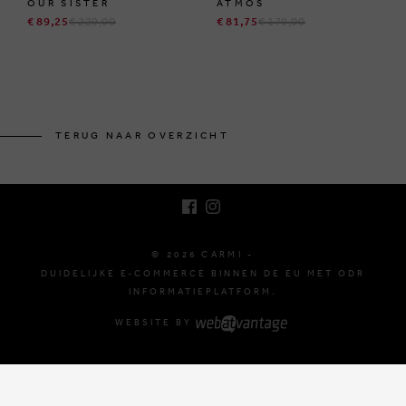
OUR SISTER
ATMOS
€ 89,25
€ 229,00
€ 81,75
€ 179,00
BRUSSELSESTEENWEG 129
1980 ZEMST, BELGIË
TERUG NAAR OVERZICHT
E. INFO@CARMI.BE
T. +32 (0)16 61 71 60
© 2026 CARMI -
DUIDELIJKE E-COMMERCE BINNEN DE EU MET ODR
INFORMATIEPLATFORM.
WEBSITE BY