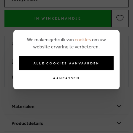
IN WINKELMANDJE
We maken gebruik van
cookies
om uw
10% klantenkorting
website ervaring te verbeteren.
Gratis levering vanaf €50 (2-4 werkdagen)
ALLE COOKIES AANVAARDEN
Veilig betalen via Worldline
AANPASSEN
Materialen
Productdetails