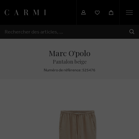
Togg
navi
EXP
RECHERCHER
Marc O'polo
Pantalon beige
Numéro de réfèrence: 525476