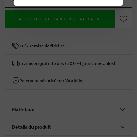
AJOUTER AU PANIER D'ACHATS
10% remise de fidélité
Livraison gratuite dès €50 (2-4 jours ouvrables)
Paiement sécurisé par Worldline
Matériaux
Détails du produit
BRUSSELSESTEENWEG 129