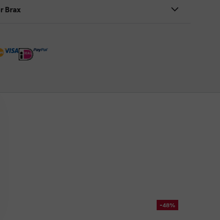
r Brax
-48%