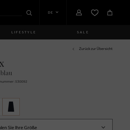
DE
Suchen
LIFESTYLE
SALE
Damen
Zurück zur Übersicht
x
close
Mädchen
 blau
close
Jungen
znummer: 530092
close
Herren
close
len Sie Ihre Größe