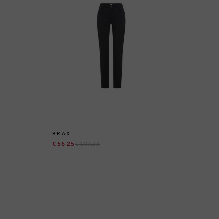
BRAX
BR
€ 56,25
€ 109,95
€ 1