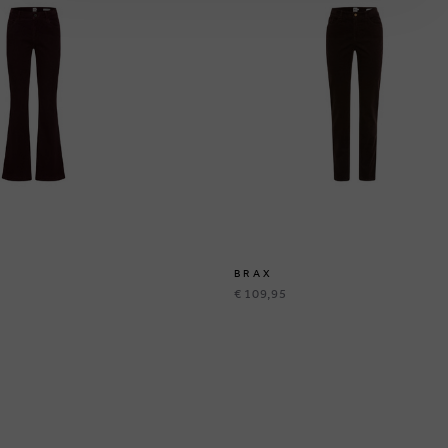
BRAX
€ 109,95