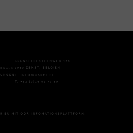
BRUSSELSESTEENWEG 129
1980 ZEMST, BELGIEN
FRAGEN
GUNGEN
E. INFO@CARMI.BE
T. +32 (0)16 61 71 60
R EU MIT ODR-INFOMATIONSPLATTFORM.