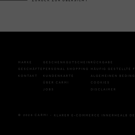
ZURÜCK ZUR ÜBERSICHT
MARKE
GESCHENKGUTSCHEIN
RÜCKGABE
GESCHÄFTE
PERSONAL SHOPPING
HÄUFIG GESTELLTE 
KONTAKT
KUNDENKARTE
ALGEMEINEN BEDIN
ÜBER CARMI
COOKIES
JOBS
DISCLAIMER
© 2026 CARMI -
KLARER E-COMMERCE INNERHEALB DE