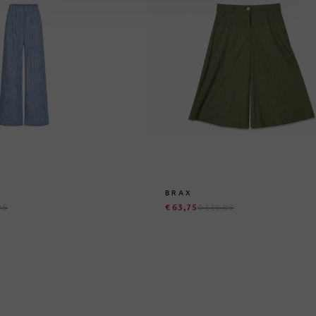
BRAX
95
€ 63,75
€ 119,95