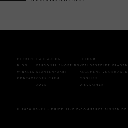
TERUG NAAR OVERZICHT
MERKEN
CADEAUBON
RETOUR
BLOG
PERSONAL SHOPPING
VEELGESTELDE VRAGEN
WINKELS
KLANTENKAART
ALGEMENE VOORWAAR
CONTACT
OVER CARMI
COOKIES
JOBS
DISCLAIMER
© 2026 CARMI -
DUIDELIJKE E-COMMERCE BINNEN DE