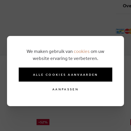
Ove
We maken gebruik van
cookies
om uw
website ervaring te verbeteren.
ALLE COOKIES AANVAARDEN
AANPASSEN
-52%