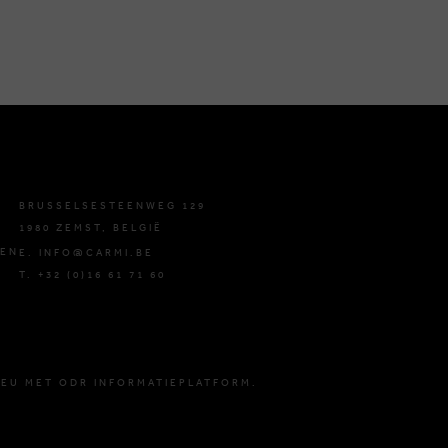
BRUSSELSESTEENWEG 129
1980 ZEMST, BELGIË
DEN
E. INFO@CARMI.BE
T. +32 (0)16 61 71 60
 EU MET ODR INFORMATIEPLATFORM.