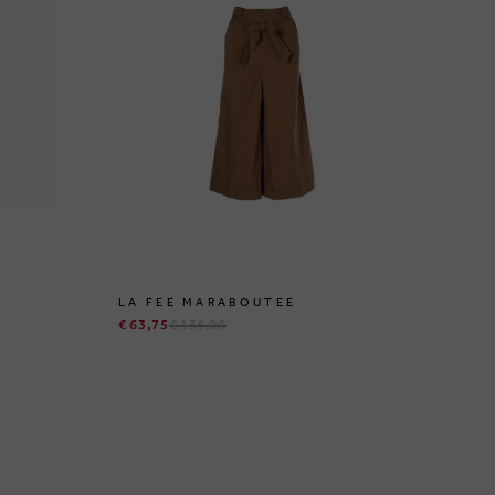
LA FEE MARABOUTEE
DA
€ 63,75
€ 136,00
€ 6