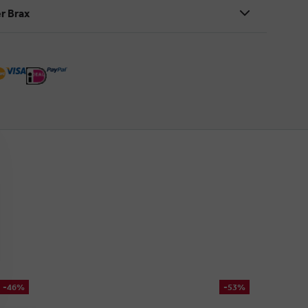
r Brax
-46%
-53%