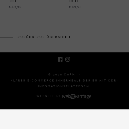
ICHI
ICHI
€ 49,95
€ 49,95
BRUSSELSESTEENWEG 129
1980 ZEMST, BELGIEN
ZURÜCK ZUR ÜBERSICHT
E. INFO@CARMI.BE
T. +32 (0)16 61 71 60
© 2026 CARMI -
KLARER E-COMMERCE INNERHEALB DER EU MIT ODR-
INFOMATIONSPLATTFORM.
WEBSITE BY