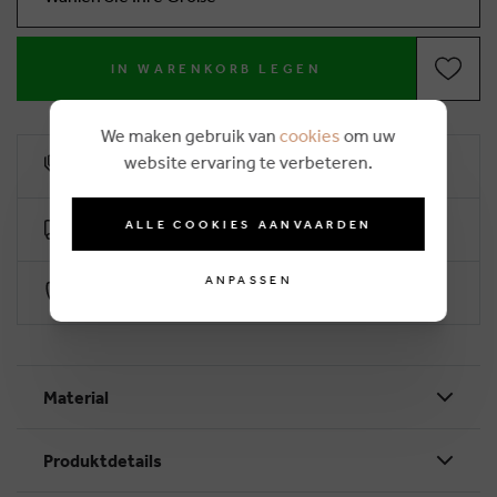
IN WARENKORB LEGEN
We maken gebruik van
cookies
om uw
website ervaring te verbeteren.
10% Treuerabatt
ALLE COOKIES AANVAARDEN
Kostenlose Lieferung ab €50 (2-4 Arbeitstage)
ANPASSEN
Sichere Zahlung durch Worldline
Material
Produktdetails