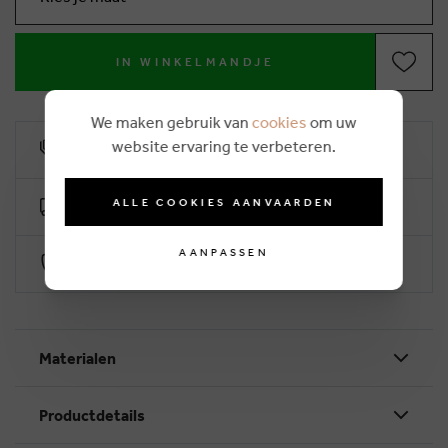
IN WINKELMANDJE
We maken gebruik van
cookies
om uw
website ervaring te verbeteren.
10% klantenkorting
ALLE COOKIES AANVAARDEN
Gratis levering vanaf €50 (2-4 werkdagen)
AANPASSEN
Veilig betalen via Worldline
Materialen
Productdetails