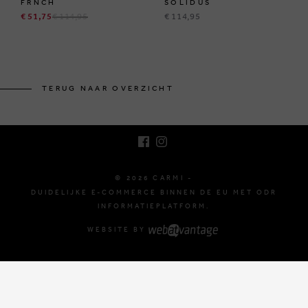
FRNCH
SOLIDUS
€ 51,75
€ 114,95
€ 114,95
BRUSSELSESTEENWEG 129
1980 ZEMST, BELGIË
TERUG NAAR OVERZICHT
E. INFO@CARMI.BE
T. +32 (0)16 61 71 60
© 2026 CARMI -
DUIDELIJKE E-COMMERCE BINNEN DE EU MET ODR
INFORMATIEPLATFORM.
WEBSITE BY