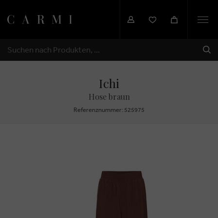
Togg
navi
SEN
SUCHEN
Ichi
Hose braun
Referenznummer: 525975