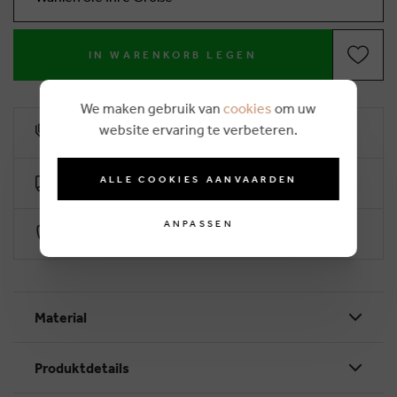
IN WARENKORB LEGEN
We maken gebruik van
cookies
om uw
website ervaring te verbeteren.
10% Treuerabatt
ALLE COOKIES AANVAARDEN
Kostenlose Lieferung ab €50 (2-4 Arbeitstage)
ANPASSEN
Sichere Zahlung durch Worldline
Material
Produktdetails