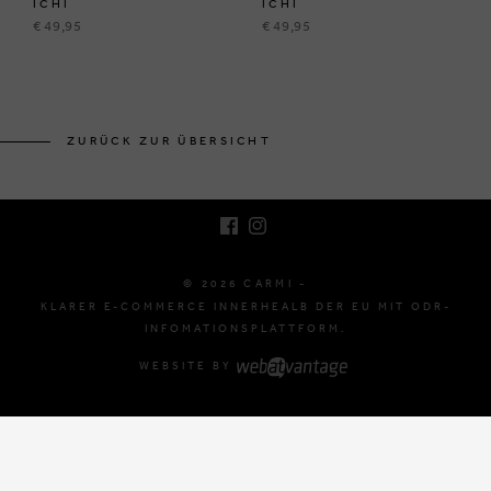
ICHI
ICHI
€ 49,95
€ 49,95
BRUSSELSESTEENWEG 129
1980 ZEMST, BELGIEN
ZURÜCK ZUR ÜBERSICHT
E. INFO@CARMI.BE
T. +32 (0)16 61 71 60
© 2026 CARMI -
KLARER E-COMMERCE INNERHEALB DER EU MIT ODR-
INFOMATIONSPLATTFORM.
WEBSITE BY