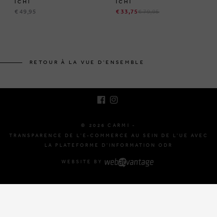
ICHI
ICHI
€ 49,95
€ 33,75
€ 79,95
BRUSSELSESTEENWEG 129
1980 ZEMST, BELGIQUE
RETOUR À LA VUE D'ENSEMBLE
E. INFO@CARMI.BE
T. +32 (0)16 61 71 60
© 2026 CARMI -
TRANSPARENCE DE L'E-COMMERCE AU SEIN DE L'UE AVEC
LA PLATEFORME D'INFORMATION ODR
WEBSITE BY