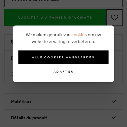
AJOUTER AU PANIER D'ACHATS
We maken gebruik van
cookies
om uw
website ervaring te verbeteren.
10% remise de fidélité
ALLE COOKIES AANVAARDEN
Livraison gratuite dès €50 (2-4 jours ouvrables)
ADAPTER
Paiement sécurisé par Worldline
Matériaux
Détails du produit