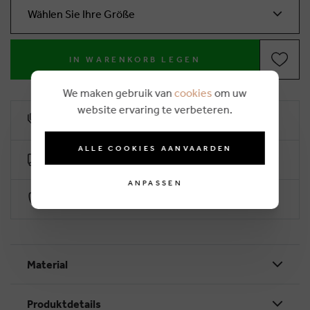
Wählen Sie Ihre Größe
IN WARENKORB LEGEN
We maken gebruik van
cookies
om uw
website ervaring te verbeteren.
10% Treuerabatt
ALLE COOKIES AANVAARDEN
Kostenlose Lieferung ab €50 (2-4 Arbeitstage)
ANPASSEN
Sichere Zahlung durch Worldline
Material
Produktdetails