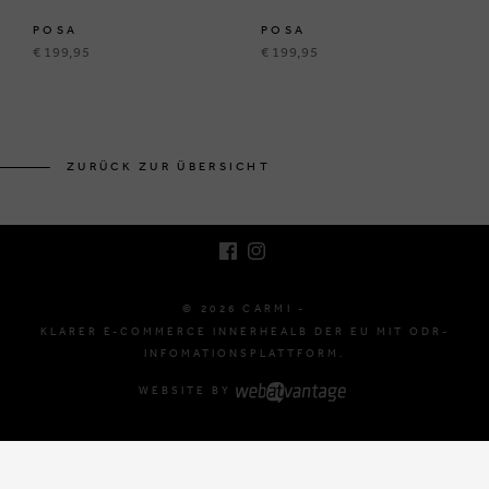
POSA
POSA
€ 199,95
€ 199,95
BRUSSELSESTEENWEG 129
1980 ZEMST, BELGIEN
ZURÜCK ZUR ÜBERSICHT
E. INFO@CARMI.BE
T. +32 (0)16 61 71 60
© 2026 CARMI -
KLARER E-COMMERCE INNERHEALB DER EU MIT ODR-
INFOMATIONSPLATTFORM.
WEBSITE BY