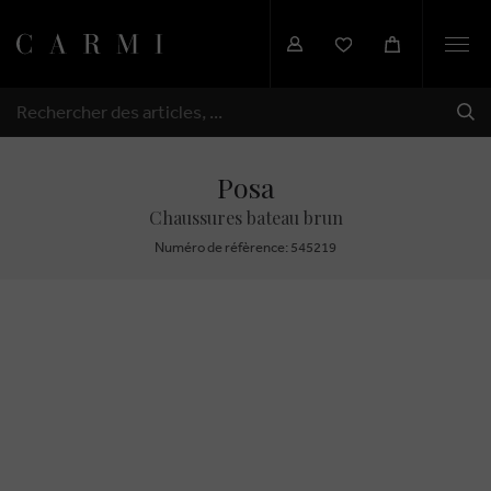
Togg
navi
EXP
RECHERCHER
Posa
Chaussures bateau brun
Numéro de réfèrence: 545219