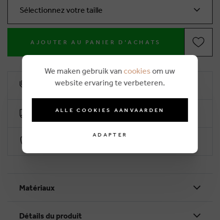
Sélectionnez votre taille
AJOUTER AU PANIER D'ACHATS
We maken gebruik van
cookies
om uw
website ervaring te verbeteren.
10% remise de fidélité
ALLE COOKIES AANVAARDEN
Livraison gratuite dès €50 (2-4 jours ouvrables)
ADAPTER
Paiement sécurisé par Worldline
Matériaux
Détails du produit