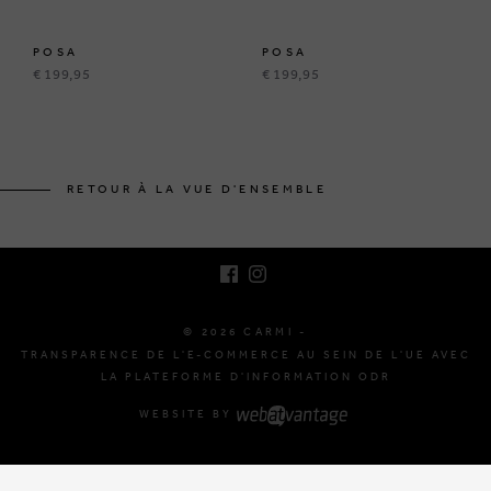
POSA
POSA
€ 199,95
€ 199,95
BRUSSELSESTEENWEG 129
1980 ZEMST, BELGIQUE
RETOUR À LA VUE D'ENSEMBLE
E. INFO@CARMI.BE
T. +32 (0)16 61 71 60
© 2026 CARMI -
TRANSPARENCE DE L'E-COMMERCE AU SEIN DE L'UE AVEC
LA PLATEFORME D'INFORMATION ODR
WEBSITE BY