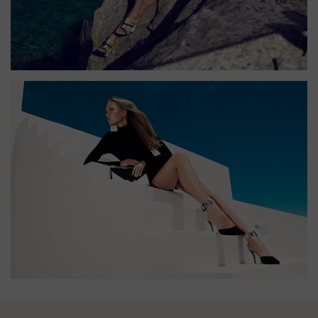
BRUSSELSESTEENWEG 129
1980 ZEMST, BELGIUM
E. INFO@CARMI.BE