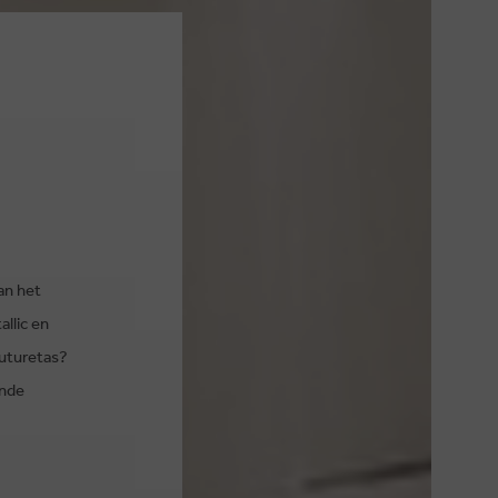
an het
llic en
outuretas?
ende