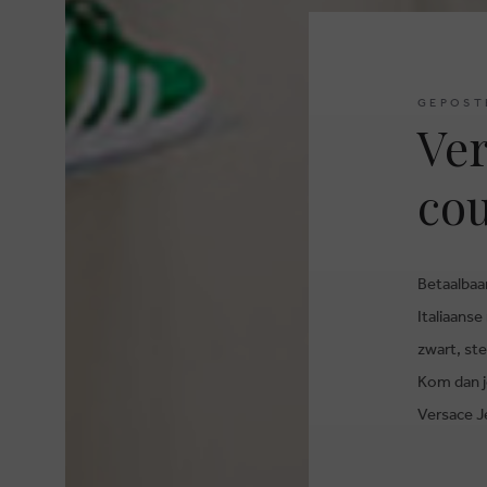
GEPOST
Ver
co
Betaalbaar
Italiaanse
zwart, st
Kom dan j
Versace J