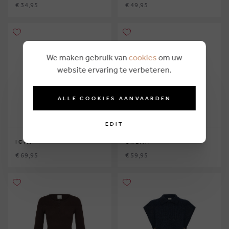
€ 34,95
€ 49,95
We maken gebruik van
cookies
om uw
website ervaring te verbeteren.
ALLE COOKIES AANVAARDEN
EDIT
ICHI
CREAM
€ 69,95
€ 59,95