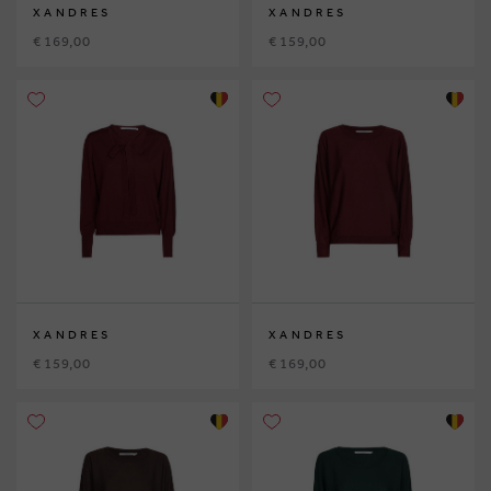
XANDRES
XANDRES
€ 169,00
€ 159,00
XANDRES
XANDRES
€ 159,00
€ 169,00