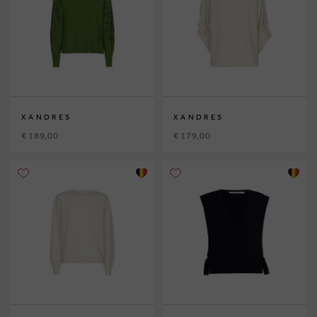
XANDRES
XANDRES
€ 189,00
€ 179,00