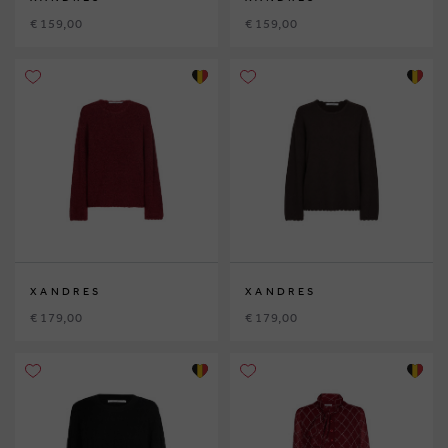
€ 159,00
€ 159,00
XANDRES
XANDRES
€ 179,00
€ 179,00