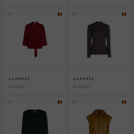
XANDRES
XANDRES
€ 179,00
€ 119,00