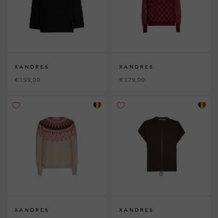
XANDRES
XANDRES
€ 159,00
€ 179,00
XANDRES
XANDRES