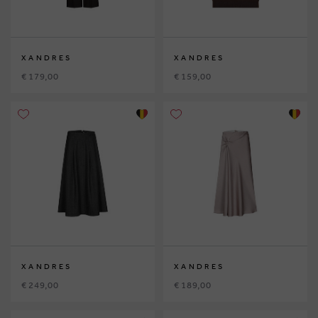
XANDRES
XANDRES
€ 179,00
€ 159,00
XANDRES
XANDRES
€ 249,00
€ 189,00