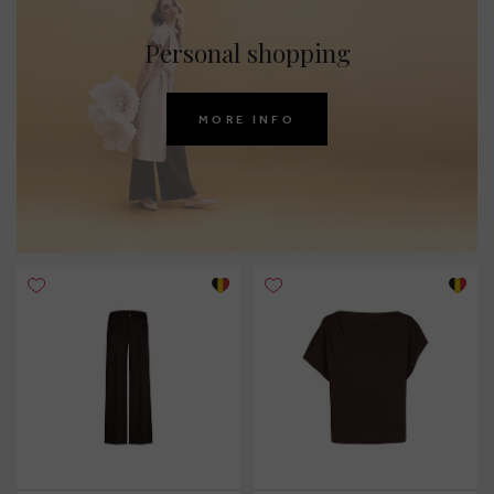
Personal shopping
MORE INFO