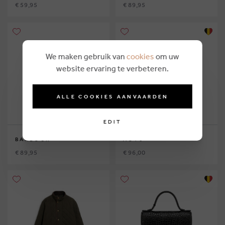
€ 59,95
€ 89,95
We maken gebruik van
cookies
om uw
website ervaring te verbeteren.
ALLE COOKIES AANVAARDEN
EDIT
BARBOUR
AO76
€ 89,95
€ 96,00