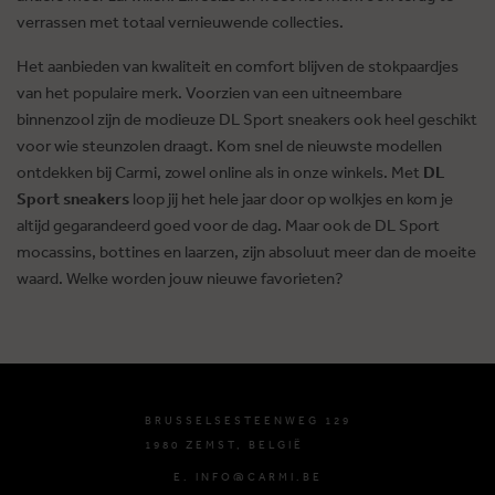
verrassen met totaal vernieuwende collecties.
Het aanbieden van kwaliteit en comfort blijven de stokpaardjes
van het populaire merk. Voorzien van een uitneembare
binnenzool zijn de modieuze DL Sport sneakers ook heel geschikt
voor wie steunzolen draagt. Kom snel de nieuwste modellen
ontdekken bij Carmi, zowel online als in onze winkels. Met
DL
Sport sneakers
loop jij het hele jaar door op wolkjes en kom je
altijd gegarandeerd goed voor de dag. Maar ook de DL Sport
mocassins, bottines en laarzen, zijn absoluut meer dan de moeite
waard. Welke worden jouw nieuwe favorieten?
BRUSSELSESTEENWEG 129
1980 ZEMST, BELGIË
E. INFO@CARMI.BE