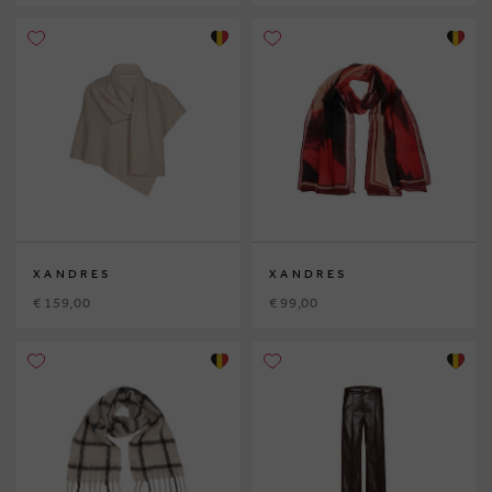
XANDRES
XANDRES
€ 159,00
€ 99,00