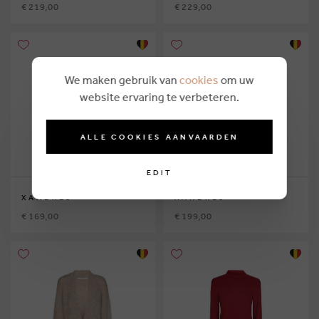
€ 219,00
€ 229,00
We maken gebruik van
cookies
om uw
website ervaring te verbeteren.
ALLE COOKIES AANVAARDEN
EDIT
XANDRES
XANDRES
€ 169,00
€ 199,00