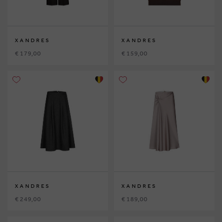
XANDRES
XANDRES
€ 179,00
€ 159,00
XANDRES
XANDRES
€ 249,00
€ 189,00