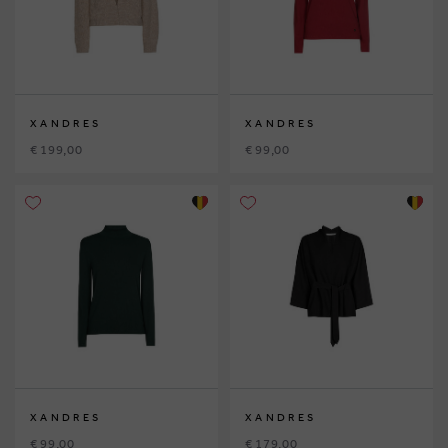
XANDRES
XANDRES
€ 199,00
€ 99,00
XANDRES
XANDRES
€ 99,00
€ 179,00