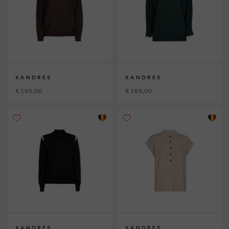
XANDRES
XANDRES
€ 169,00
€ 169,00
XANDRES
XANDRES