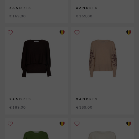
XANDRES
XANDRES
€ 169,00
€ 169,00
XANDRES
XANDRES
€ 189,00
€ 189,00