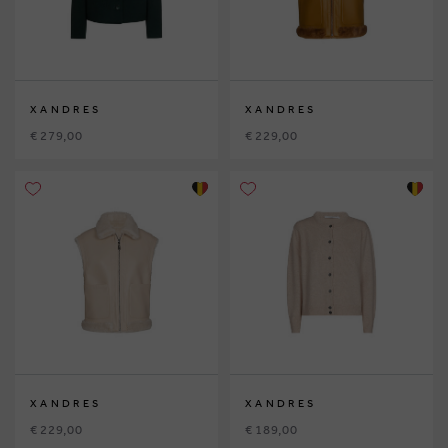
XANDRES
XANDRES
€ 279,00
€ 229,00
XANDRES
XANDRES
€ 229,00
€ 189,00