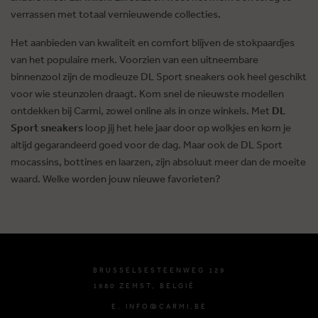
verrassen met totaal vernieuwende collecties.
Het aanbieden van kwaliteit en comfort blijven de stokpaardjes
van het populaire merk. Voorzien van een uitneembare
binnenzool zijn de modieuze DL Sport sneakers ook heel geschikt
voor wie steunzolen draagt. Kom snel de nieuwste modellen
ontdekken bij Carmi, zowel online als in onze winkels. Met
DL
Sport sneakers
loop jij het hele jaar door op wolkjes en kom je
altijd gegarandeerd goed voor de dag. Maar ook de DL Sport
mocassins, bottines en laarzen, zijn absoluut meer dan de moeite
waard. Welke worden jouw nieuwe favorieten?
BRUSSELSESTEENWEG 129
1980 ZEMST, BELGIË
E. INFO@CARMI.BE