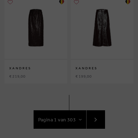
XANDRES
XANDRES
€ 219,00
€ 199,00
GA
NAAR
VOLGENDE
PAGINA