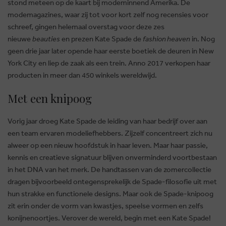
stond meteen op de kaart bij modeminnend Amerika. De
modemagazines, waar zij tot voor kort zelf nog recensies voor
schreef, gingen helemaal overstag voor deze zes
nieuwe
beauties
en prezen Kate Spade de
fashion heaven
in. Nog
geen drie jaar later opende haar eerste boetiek de deuren in New
York City en liep de zaak als een trein. Anno 2017 verkopen haar
producten in meer dan 450 winkels wereldwijd.
Met een knipoog
Vorig jaar droeg Kate Spade de leiding van haar bedrijf over aan
een team ervaren modeliefhebbers. Zijzelf concentreert zich nu
BRUSSELSESTEENWEG 129
alweer op een nieuw hoofdstuk in haar leven. Maar haar passie,
1980 ZEMST, BELGIEN
kennis en creatieve signatuur blijven onverminderd voortbestaan
E. INFO@CARMI.BE
in het DNA van het merk. De handtassen van de zomercollectie
T. +32 (0)16 61 71 60
dragen bijvoorbeeld ontegensprekelijk de Spade-filosofie uit met
hun strakke en functionele designs. Maar ook de Spade-knipoog
zit erin onder de vorm van kwastjes, speelse vormen en zelfs
konijnenoortjes. Verover de wereld, begin met een Kate Spade!
© 2026 CARMI -