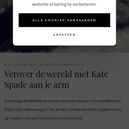
website ervaring te verbeteren.
ALLE COOKIES AANVAARDEN
ANPASSEN
GEPOSTED AUF 05 SEPTEMBER 2017
Verover de wereld met Kate
Spade aan je arm
Een jonge Amerikaanse vrouw met een passie voor handtassen.
Niets bijzonders zeg je? Tot je het verhaal van Kate Spade hoort,
zij maakte van een handtas een statement.