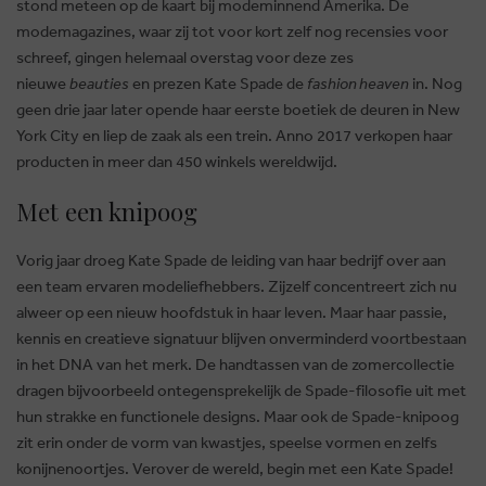
stond meteen op de kaart bij modeminnend Amerika. De
modemagazines, waar zij tot voor kort zelf nog recensies voor
schreef, gingen helemaal overstag voor deze zes
nieuwe
beauties
en prezen Kate Spade de
fashion heaven
in. Nog
geen drie jaar later opende haar eerste boetiek de deuren in New
York City en liep de zaak als een trein. Anno 2017 verkopen haar
producten in meer dan 450 winkels wereldwijd.
Met een knipoog
Vorig jaar droeg Kate Spade de leiding van haar bedrijf over aan
een team ervaren modeliefhebbers. Zijzelf concentreert zich nu
BRUSSELSESTEENWEG 129
alweer op een nieuw hoofdstuk in haar leven. Maar haar passie,
1980 ZEMST, BELGIË
kennis en creatieve signatuur blijven onverminderd voortbestaan
E. INFO@CARMI.BE
in het DNA van het merk. De handtassen van de zomercollectie
T. +32 (0)16 61 71 60
dragen bijvoorbeeld ontegensprekelijk de Spade-filosofie uit met
hun strakke en functionele designs. Maar ook de Spade-knipoog
zit erin onder de vorm van kwastjes, speelse vormen en zelfs
konijnenoortjes. Verover de wereld, begin met een Kate Spade!
© 2026 CARMI -