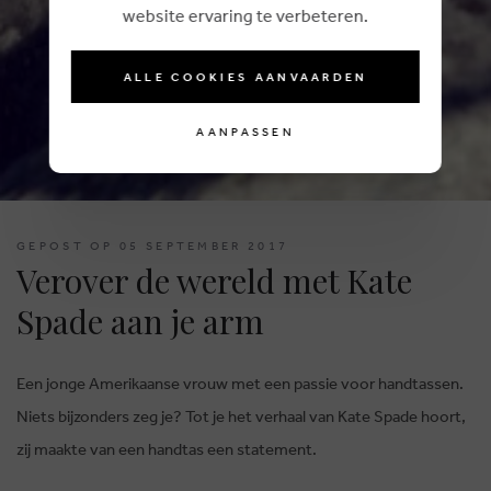
website ervaring te verbeteren.
ALLE COOKIES AANVAARDEN
AANPASSEN
GEPOST OP 05 SEPTEMBER 2017
Verover de wereld met Kate
Spade aan je arm
Een jonge Amerikaanse vrouw met een passie voor handtassen.
Niets bijzonders zeg je? Tot je het verhaal van Kate Spade hoort,
zij maakte van een handtas een statement.