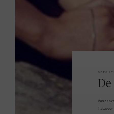
GEPOST
De 
Van eenvo
instapper.