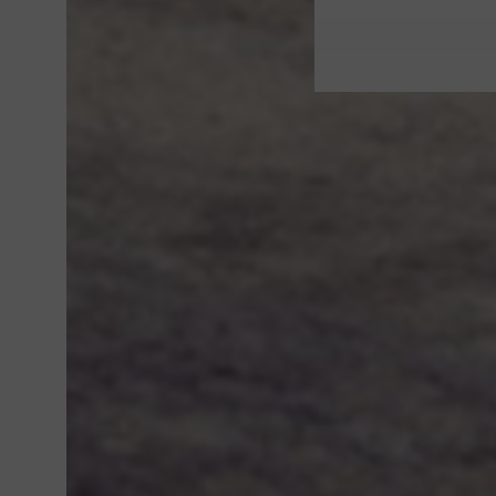
MARKE
GESCHENKGUTSCHEIN
RÜCKGABE
GESCHÄFTE
PERSONAL SHOPPING
HÄUFIG GESTELLTE 
KONTAKT
KUNDENKARTE
ALGEMEINEN BEDIN
ÜBER CARMI
COOKIES
JOBS
DISCLAIMER
© 2026 CARMI -
KLARER E-COMMERCE INNERHEALB DE