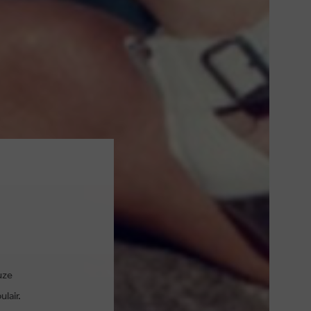
uze
lair.