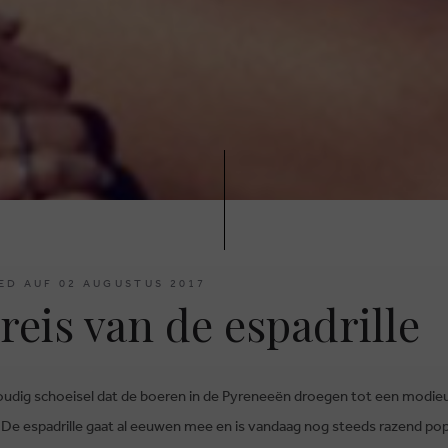
ED AUF 02 AUGUSTUS 2017
reis van de espadrille
udig schoeisel dat de boeren in de Pyreneeën droegen tot een modie
 De espadrille gaat al eeuwen mee en is vandaag nog steeds razend popu