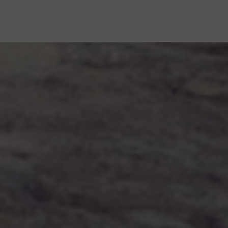
BRUSSELSESTEENWEG 129
1980 ZEMST, BELGIEN
FRAGEN
GUNGEN
E. INFO@CARMI.BE
T. +32 (0)16 61 71 60
R EU MIT ODR-INFOMATIONSPLATTFORM.