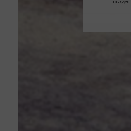
instapper.
MERKEN
CADEAUBON
RETOUR
BLOG
PERSONAL SHOPPING
VEELGESTELDE VRAGEN
WINKELS
KLANTENKAART
ALGEMENE VOORWAAR
CONTACT
OVER CARMI
COOKIES
JOBS
DISCLAIMER
© 2026 CARMI -
DUIDELIJKE E-COMMERCE BINNEN DE