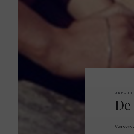
GEPOST
De 
Van eenvo