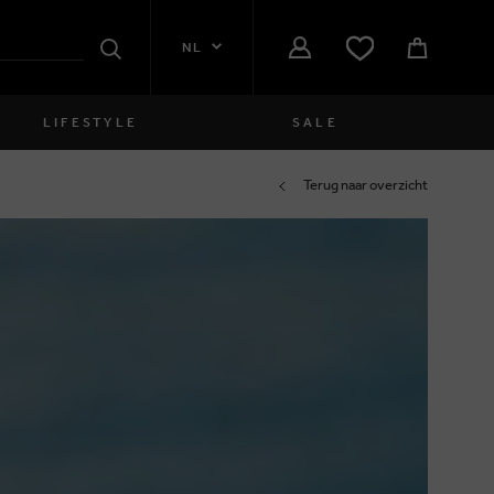
NL
Zoeken
LIFESTYLE
SALE
Dames
Terug naar overzicht
close
Meisjes
close
Jongens
close
Heren
close