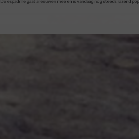
 De espadrille gaat al eeuwen mee en is vandaag nog steeds razend popu
BRUSSELSESTEENWEG 129
1980 ZEMST, BELGIË
DEN
E. INFO@CARMI.BE
T. +32 (0)16 61 71 60
 EU MET ODR INFORMATIEPLATFORM.