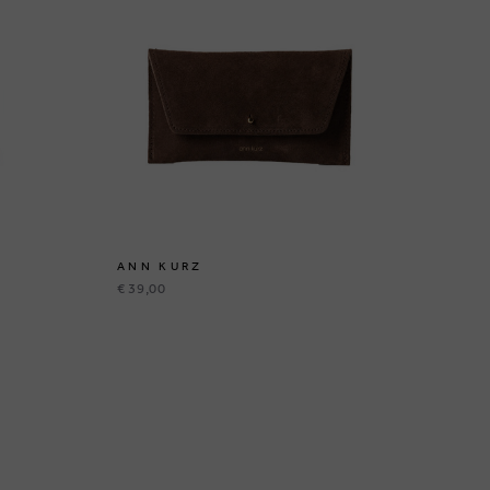
ANN KURZ
AN
€ 39,00
€ 3