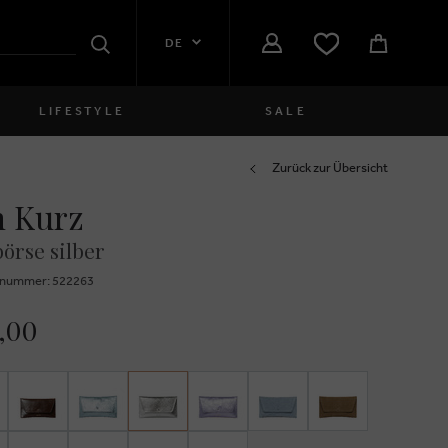
DE
Suchen
LIFESTYLE
SALE
Damen
Zurück zur Übersicht
 Kurz
close
Mädchen
örse silber
close
Jungen
znummer: 522263
close
Herren
,00
close