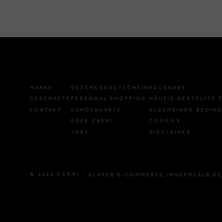
MARKE
GESCHENKGUTSCHEIN
RÜCKGABE
GESCHÄFTE
PERSONAL SHOPPING
HÄUFIG GESTELLTE 
KONTAKT
KUNDENKARTE
ALGEMEINEN BEDIN
ÜBER CARMI
COOKIES
JOBS
DISCLAIMER
© 2026 CARMI -
KLARER E-COMMERCE INNERHEALB DE