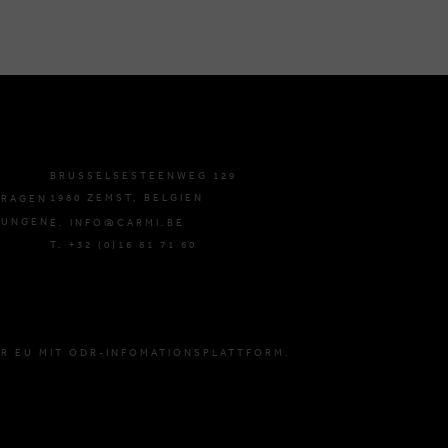
BRUSSELSESTEENWEG 129
1980 ZEMST, BELGIEN
FRAGEN
GUNGEN
E. INFO@CARMI.BE
T. +32 (0)16 61 71 60
R EU MIT ODR-INFOMATIONSPLATTFORM.