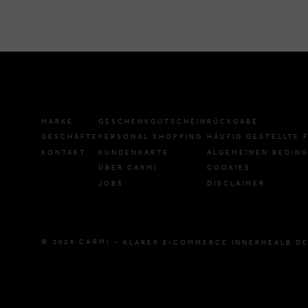
MARKE
GESCHENKGUTSCHEIN
RÜCKGABE
GESCHÄFTE
PERSONAL SHOPPING
HÄUFIG GESTELLTE 
KONTAKT
KUNDENKARTE
ALGEMEINEN BEDIN
ÜBER CARMI
COOKIES
JOBS
DISCLAIMER
© 2026 CARMI -
KLARER E-COMMERCE INNERHEALB DE