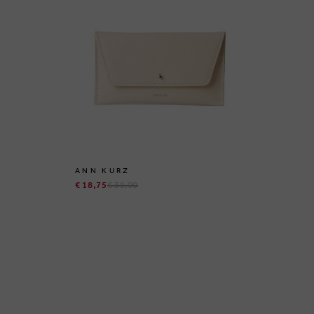
ANN KURZ
AN
€ 18,75
€ 39,00
€ 1