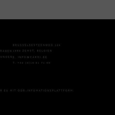
BRUSSELSESTEENWEG 129
1980 ZEMST, BELGIEN
FRAGEN
GUNGEN
E. INFO@CARMI.BE
T. +32 (0)16 61 71 60
R EU MIT ODR-INFOMATIONSPLATTFORM.