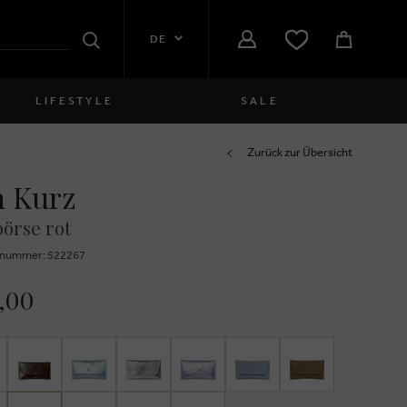
DE
Suchen
LIFESTYLE
SALE
Damen
Zurück zur Übersicht
 Kurz
close
Mädchen
örse rot
close
Jungen
znummer: 522267
close
Herren
,00
close