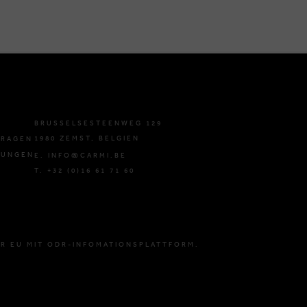
BRUSSELSESTEENWEG 129
1980 ZEMST, BELGIEN
FRAGEN
GUNGEN
E. INFO@CARMI.BE
T. +32 (0)16 61 71 60
R EU MIT ODR-INFOMATIONSPLATTFORM.