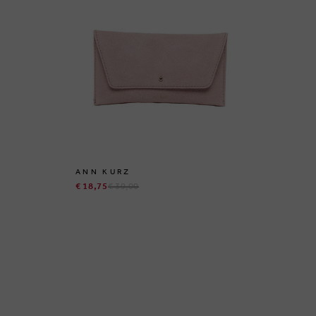
ANN KURZ
AN
€ 18,75
€ 39,00
€ 3