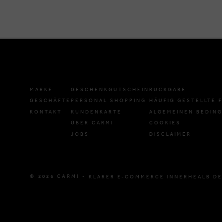
MARKE
GESCHENKGUTSCHEIN
RÜCKGABE
GESCHÄFTE
PERSONAL SHOPPING
HÄUFIG GESTELLTE 
KONTAKT
KUNDENKARTE
ALGEMEINEN BEDIN
ÜBER CARMI
COOKIES
JOBS
DISCLAIMER
© 2026 CARMI -
KLARER E-COMMERCE INNERHEALB DE