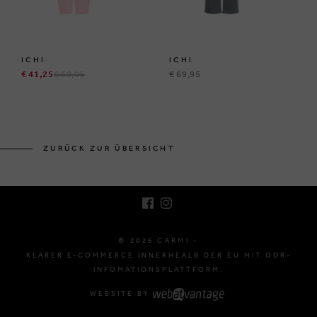
ICHI
ICHI
€ 41,25
€ 69,95
€ 69,95
BRUSSELSESTEENWEG 129
1980 ZEMST, BELGIEN
ZURÜCK ZUR ÜBERSICHT
E. INFO@CARMI.BE
T. +32 (0)16 61 71 60
© 2026 CARMI -
KLARER E-COMMERCE INNERHEALB DER EU MIT ODR-
INFOMATIONSPLATTFORM.
WEBSITE BY