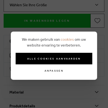
Wählen Sie Ihre Größe
IN WARENKORB LEGEN
We maken gebruik van
cookies
om uw
10% Treuerabatt
website ervaring te verbeteren.
Kostenlose Lieferung ab €50 (2-4 Arbeitstage)
ALLE COOKIES AANVAARDEN
Sichere Zahlung durch Worldline
ANPASSEN
Material
Produktdetails