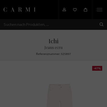
Togg
navi
SEN
SUCHEN
Ichi
Jeans ecru
Referenznummer: 525897
-47%