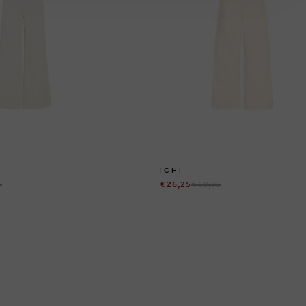
ICHI
5
€ 26,25
€ 69,95