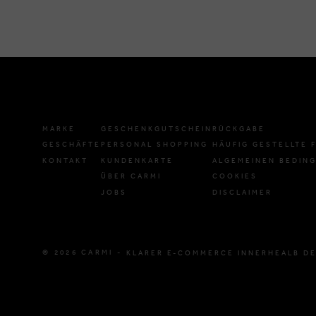
MARKE
GESCHENKGUTSCHEIN
RÜCKGABE
GESCHÄFTE
PERSONAL SHOPPING
HÄUFIG GESTELLTE 
KONTAKT
KUNDENKARTE
ALGEMEINEN BEDIN
ÜBER CARMI
COOKIES
JOBS
DISCLAIMER
© 2026 CARMI -
KLARER E-COMMERCE INNERHEALB DE