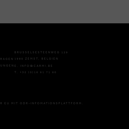
BRUSSELSESTEENWEG 129
1980 ZEMST, BELGIEN
FRAGEN
GUNGEN
E. INFO@CARMI.BE
T. +32 (0)16 61 71 60
R EU MIT ODR-INFOMATIONSPLATTFORM.