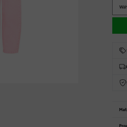
Wäh
Mat
Pro