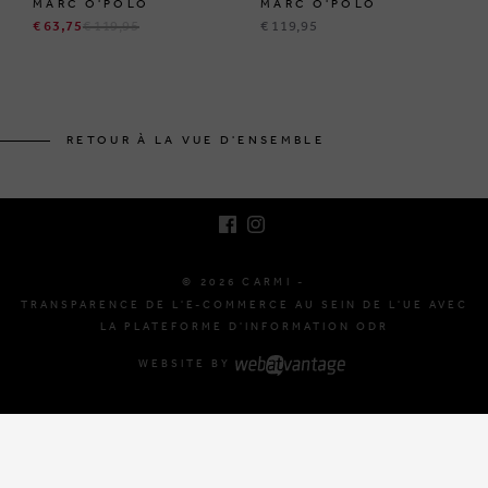
MARC O'POLO
MARC O'POLO
€ 63,75
€ 119,95
€ 119,95
BRUSSELSESTEENWEG 129
1980 ZEMST, BELGIQUE
RETOUR À LA VUE D'ENSEMBLE
E. INFO@CARMI.BE
T. +32 (0)16 61 71 60
© 2026 CARMI -
TRANSPARENCE DE L'E-COMMERCE AU SEIN DE L'UE AVEC
LA PLATEFORME D'INFORMATION ODR
WEBSITE BY