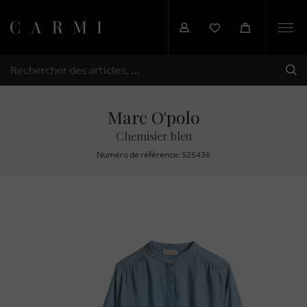
Togg
navi
EXP
RECHERCHER
Marc O'polo
Chemisier bleu
Numéro de réfèrence: 525436