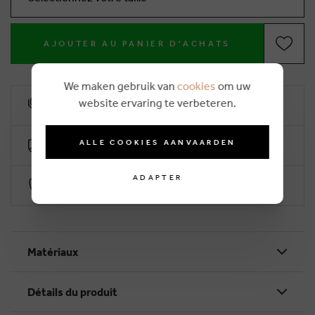
AJOUTER AU PANIER D'ACHATS
We maken gebruik van
cookies
om uw
website ervaring te verbeteren.
10% remise de fidélité
ALLE COOKIES AANVAARDEN
Livraison gratuite dès €50 (2-4 jours ouvrables)
ADAPTER
Paiement sécurisé par Worldline
Matériaux
Détails du produit