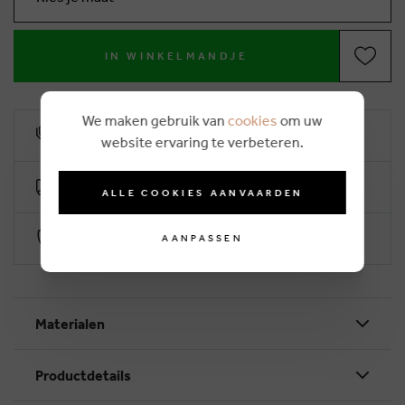
IN WINKELMANDJE
We maken gebruik van
cookies
om uw
10% klantenkorting
website ervaring te verbeteren.
Gratis levering vanaf €50 (2-4 werkdagen)
ALLE COOKIES AANVAARDEN
Veilig betalen via Worldline
AANPASSEN
Materialen
Productdetails