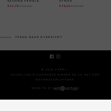
SECOND FEMALE
ATMOS
€ 51,75
€ 109,00
€ 74,25
€ 179,00
BRUSSELSESTEENWEG 129
1980 ZEMST, BELGIË
TERUG NAAR OVERZICHT
E. INFO@CARMI.BE
T. +32 (0)16 61 71 60
© 2026 CARMI -
DUIDELIJKE E-COMMERCE BINNEN DE EU MET ODR
INFORMATIEPLATFORM.
WEBSITE BY