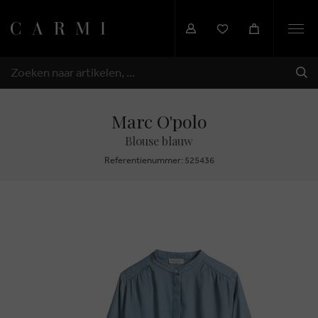
Togg
navi
VER
ZOEKEN
Marc O'polo
Blouse blauw
Referentienummer: 525436