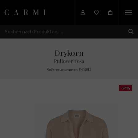
Togg
navi
SEN
SUCHEN
Drykorn
Pullover rosa
Referenznummer: 541852
-56%