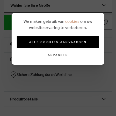
Wählen Sie Ihre Größe
We maken gebruik van
cookies
om uw
IN WARENKORB LEGEN
website ervaring te verbeteren.
ALLE COOKIES AANVAARDEN
10% Treuerabatt
ANPASSEN
Kostenlose Lieferung ab €50 (2-4 Arbeitstage)
Sichere Zahlung durch Worldline
Produktdetails