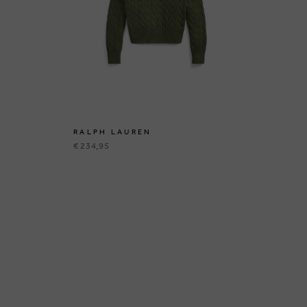
RALPH LAUREN
N
€ 234,95
€ 2