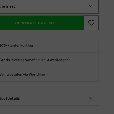
s je maat
IN WINKELMANDJE
10% klantenkorting
Gratis levering vanaf €50 (2-4 werkdagen)
Veilig betalen via Worldline
ductdetails