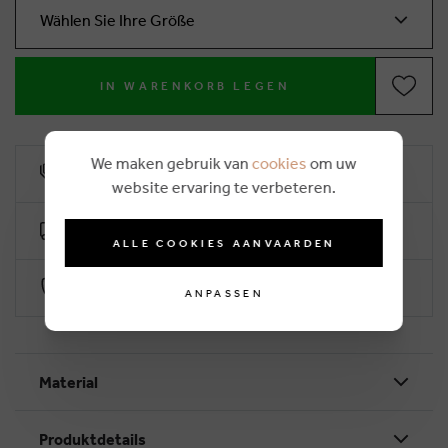
Wählen Sie Ihre Größe
IN WARENKORB LEGEN
We maken gebruik van
cookies
om uw
10% Treuerabatt
website ervaring te verbeteren.
Kostenlose Lieferung ab €50 (2-4 Arbeitstage)
ALLE COOKIES AANVAARDEN
Sichere Zahlung durch Worldline
ANPASSEN
Material
Produktdetails