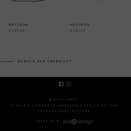
SOLIDUS
SOLIDUS
€ 209,95
€ 189,95
BRUSSELSESTEENWEG 129
1980 ZEMST, BELGIEN
ZURÜCK ZUR ÜBERSICHT
E. INFO@CARMI.BE
T. +32 (0)16 61 71 60
© 2026 CARMI -
KLARER E-COMMERCE INNERHEALB DER EU MIT ODR-
INFOMATIONSPLATTFORM.
WEBSITE BY