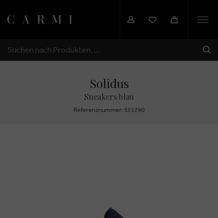
Togg
navi
SEN
SUCHEN
Solidus
Sneakers blau
Referenznummer: 531290