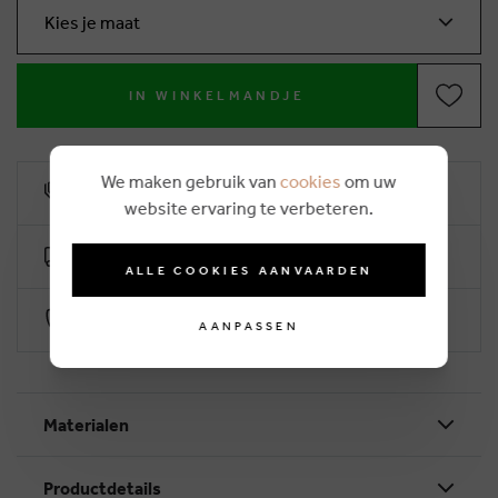
Kies je maat
IN WINKELMANDJE
We maken gebruik van
cookies
om uw
10% klantenkorting
website ervaring te verbeteren.
Gratis levering vanaf €50 (2-4 werkdagen)
ALLE COOKIES AANVAARDEN
Veilig betalen via Worldline
AANPASSEN
Materialen
Productdetails