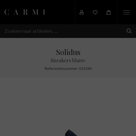
Togg
navi
VER
ZOEKEN
Solidus
Sneakers blauw
Referentienummer: 531290