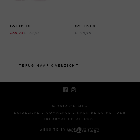
SOLIDUS
SOLIDUS
€ 89,25
€ 189,95
€ 194,95
BRUSSELSESTEENWEG 129
1980 ZEMST, BELGIË
TERUG NAAR OVERZICHT
E. INFO@CARMI.BE
T. +32 (0)16 61 71 60
© 2026 CARMI -
DUIDELIJKE E-COMMERCE BINNEN DE EU MET ODR
INFORMATIEPLATFORM.
WEBSITE BY