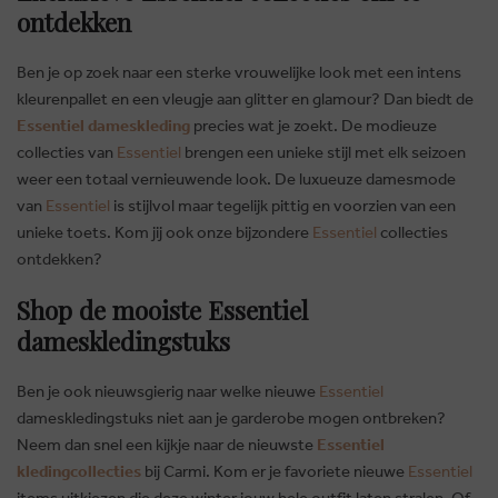
ontdekken
Ben je op zoek naar een sterke vrouwelijke look met een intens
kleurenpallet en een vleugje aan glitter en glamour? Dan biedt de
Essentiel dameskleding
precies wat je zoekt. De modieuze
collecties van
Essentiel
brengen een unieke stijl met elk seizoen
weer een totaal vernieuwende look. De luxueuze damesmode
van
Essentiel
is stijlvol maar tegelijk pittig en voorzien van een
unieke toets. Kom jij ook onze bijzondere
Essentiel
collecties
ontdekken?
Shop de mooiste Essentiel
dameskledingstuks
Ben je ook nieuwsgierig naar welke nieuwe
Essentiel
dameskledingstuks niet aan je garderobe mogen ontbreken?
Neem dan snel een kijkje naar de nieuwste
Essentiel
kledingcollecties
bij Carmi. Kom er je favoriete nieuwe
Essentiel
items uitkiezen die deze winter jouw hele outfit laten stralen. Of