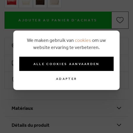
AJOUTER AU PANIER D'ACHATS
We maken gebruik van
cookies
om uw
10% remise de fidélité
website ervaring te verbeteren.
Livraison gratuite dès €50 (2-4 jours ouvrables)
ALLE COOKIES AANVAARDEN
ADAPTER
Paiement sécurisé par Worldline
Matériaux
Détails du produit