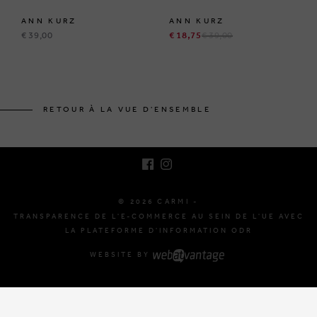
ANN KURZ
ANN KURZ
€ 39,00
€ 18,75
€ 39,00
BRUSSELSESTEENWEG 129
1980 ZEMST, BELGIQUE
RETOUR À LA VUE D'ENSEMBLE
E. INFO@CARMI.BE
T. +32 (0)16 61 71 60
© 2026 CARMI -
TRANSPARENCE DE L'E-COMMERCE AU SEIN DE L'UE AVEC
LA PLATEFORME D'INFORMATION ODR
WEBSITE BY