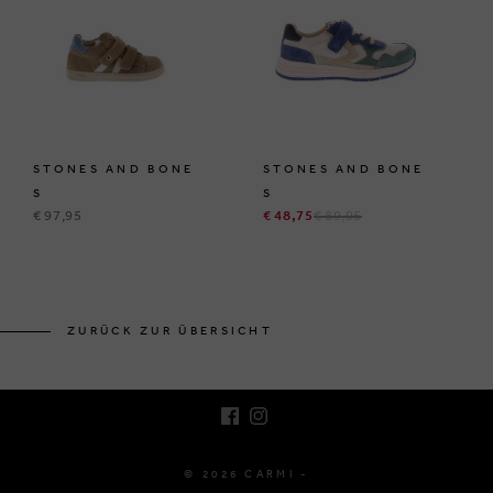
STONES AND BONE
STONES AND BONE
S
S
€ 97,95
€ 48,75
€ 89,95
BRUSSELSESTEENWEG 129
1980 ZEMST, BELGIEN
ZURÜCK ZUR ÜBERSICHT
E. INFO@CARMI.BE
T. +32 (0)16 61 71 60
© 2026 CARMI -