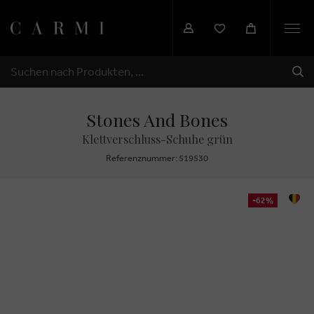
Togg
navi
SEN
SUCHEN
Stones And Bones
Klettverschluss-Schuhe grün
Referenznummer: 519530
-62%