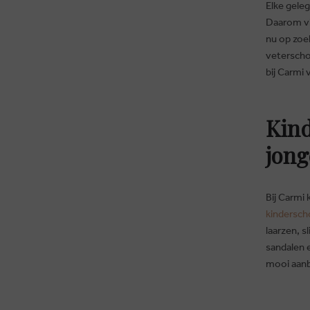
Elke geleg
Daarom vin
nu op zoe
veterscho
bij Carmi 
Kind
jong
Bij Carmi 
MERKEN
CADEAUBON
RETOUR
kindersch
BLOG
PERSONAL SHOPPING
VEELGESTELDE VRAGEN
laarzen, 
WINKELS
KLANTENKAART
ALGEMENE VOORWAAR
sandalen 
CONTACT
OVER CARMI
COOKIES
mooi aanb
JOBS
DISCLAIMER