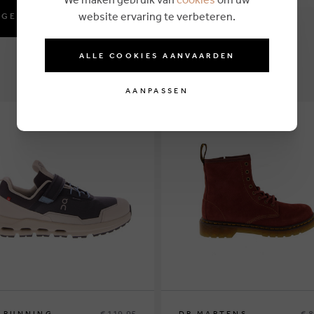
website ervaring te verbeteren.
GENSSCHOENEN KOPEN ONLINE BIJ CARMI
ALLE COOKIES AANVAARDEN
AANPASSEN
€ 119,95
€ 
 RUNNING
DR MARTENS