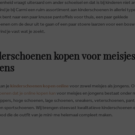
enheid vraagt uiteraard om ander schoeisel en dat is bij kinderen niet a
d je bij Carmi een ruim assortiment aan kinderschoenen in allerlei type
k bent naar een paar knusse pantoffels voor thuis, een paar geklede
enen om de deur uit te gaan of een paar stoere laarzen voor een bosw
vind je vast wat je zoekt.
erschoenen kopen voor meisjes
ens
kan je
kinderschoenen kopen online
voor zowel meisjes als jongens. 
BRUSSELSESTEENWEG 129
oenen dat je online kopen kan
voor meisjes en jongens bestaat onder m
1980 ZEMST, BELGIË
slippers, hoge schoenen, lage schoenen, sneakers, veterschoenen, pant
DEN
E. INFO@CARMI.BE
en sportschoenen. Wij brengen steevast kwalitatieve kinderschoenen 
T. +32 (0)16 61 71 60
od die de outfit van je mini-me helemaal compleet maken.