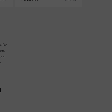
n. De
en.
heel
n
n