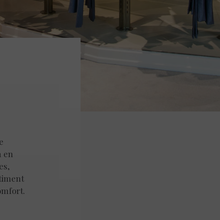
e
n en
es,
timent
omfort.