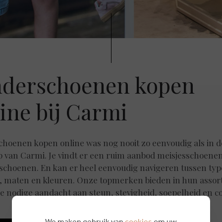
nderschoenen kopen
ine bij Carmi
choenen kopen online was nog nooit zo eenvoudig als in d
 van Carmi. Je vindt er een ruim aanbod meisjesschoene
schoenen. En kan er heel eenvoudig navigeren tussen typ
 maten en kleuren. Onze topmerken bieden in hun assor
e nodige aandacht aan steun, stevigheid, soepelheid en c
We maken gebruik van
cookies
om uw