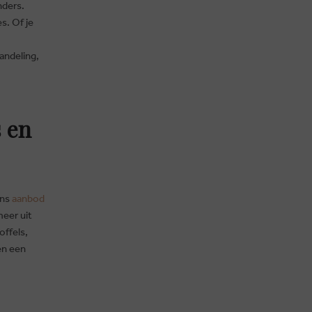
nders.
s. Of je
andeling,
 en
Ons
aanbod
eer uit
offels,
en een