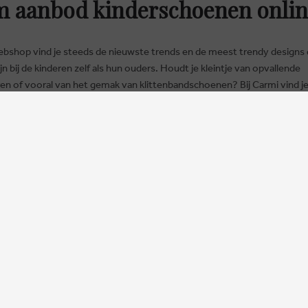
 aanbod kinderschoenen onlin
 EU MET ODR INFORMATIEPLATFORM.
ebshop vind je steeds de nieuwste trends en de meest trendy designs 
ijn bij de kinderen zelf als hun ouders. Houdt je kleintje van opvallende
en of vooral van het gemak van klittenbandschoenen? Bij Carmi vind je 
schoentje ook voor de allerkleinste voetjes. Neem dus snel een kijkje 
om er de leukste
kinderschoenen te kopen online
.
SJESSCHOENEN KOPEN ONLINE BIJ CARMI