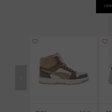
JON
€ 59,95
PUMA
ON