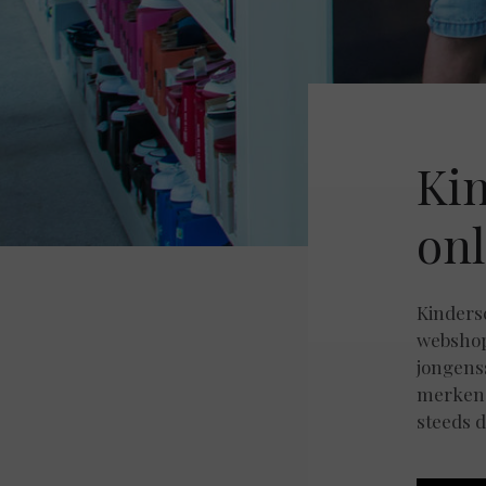
Ki
onl
Kinders
webshop
jongens
merken,
steeds d