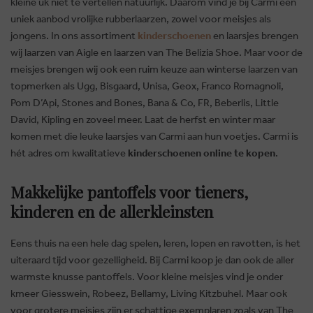
kleine uk niet te vertellen natuurlijk. Daarom vind je bij Carmi een
uniek aanbod vrolijke rubberlaarzen, zowel voor meisjes als
jongens. In ons assortiment
kinderschoenen
en laarsjes brengen
wij laarzen van Aigle en laarzen van The Belizia Shoe. Maar voor de
meisjes brengen wij ook een ruim keuze aan winterse laarzen van
topmerken als Ugg, Bisgaard, Unisa, Geox, Franco Romagnoli,
Pom D’Api, Stones and Bones, Bana & Co, FR, Beberlis, Little
David, Kipling en zoveel meer. Laat de herfst en winter maar
komen met die leuke laarsjes van Carmi aan hun voetjes. Carmi is
hét adres om kwalitatieve
kinderschoenen online te kopen
.
Makkelijke pantoffels voor tieners,
kinderen en de allerkleinsten
Eens thuis na een hele dag spelen, leren, lopen en ravotten, is het
uiteraard tijd voor gezelligheid. Bij Carmi koop je dan ook de aller
warmste knusse pantoffels. Voor kleine meisjes vind je onder
kmeer Giesswein, Robeez, Bellamy, Living Kitzbuhel. Maar ook
voor grotere meisjes zijn er schattige exemplaren zoals van The