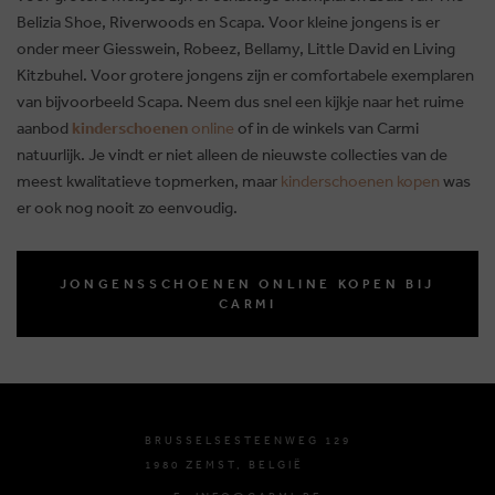
Belizia Shoe, Riverwoods en Scapa. Voor kleine jongens is er
onder meer Giesswein, Robeez, Bellamy, Little David en Living
Kitzbuhel. Voor grotere jongens zijn er comfortabele exemplaren
van bijvoorbeeld Scapa. Neem dus snel een kijkje naar het ruime
aanbod
kinderschoenen
online
of in de winkels van Carmi
natuurlijk. Je vindt er niet alleen de nieuwste collecties van de
meest kwalitatieve topmerken, maar
kinderschoenen kopen
was
er ook nog nooit zo eenvoudig.
JONGENSSCHOENEN ONLINE KOPEN BIJ
CARMI
BRUSSELSESTEENWEG 129
1980 ZEMST, BELGIË