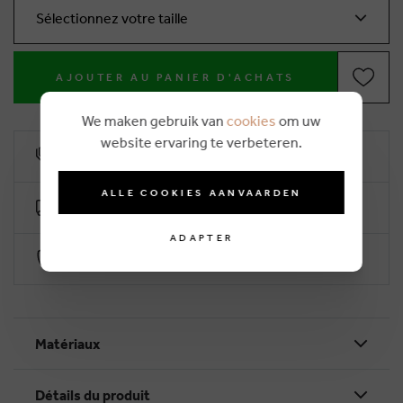
Sélectionnez votre taille
AJOUTER AU PANIER D'ACHATS
We maken gebruik van
cookies
om uw
website ervaring te verbeteren.
10% remise de fidélité
ALLE COOKIES AANVAARDEN
Livraison gratuite dès €50 (2-4 jours ouvrables)
ADAPTER
Paiement sécurisé par Worldline
Matériaux
Détails du produit