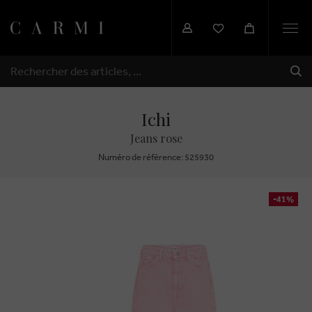
Togg
navi
EXP
RECHERCHER
Ichi
Jeans rose
Numéro de réfèrence: 525930
-41%