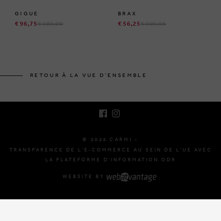
GIGUE
BRAX
€ 96,75
€ 189,00
€ 56,25
€ 109,95
BRUSSELSESTEENWEG 129
1980 ZEMST, BELGIQUE
RETOUR À LA VUE D'ENSEMBLE
E. INFO@CARMI.BE
T. +32 (0)16 61 71 60
© 2026 CARMI -
TRANSPARENCE DE L'E-COMMERCE AU SEIN DE L'UE AVEC
LA PLATEFORME D'INFORMATION ODR
WEBSITE BY