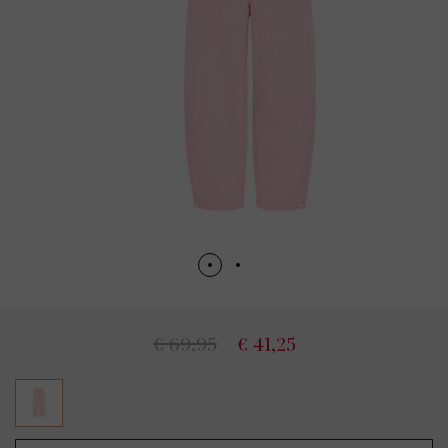
€ 69,95
€ 41,25