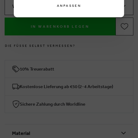
Wählen Sie Ihre Größe
ANPASSEN
IN WARENKORB LEGEN
D
I
E
F
Ü
SS
E
S
E
L
B
S
T
V
E
R
M
E
S
S
E
N
?
10% Treuerabatt
Kostenlose Lieferung ab €50 (2-4 Arbeitstage)
Sichere Zahlung durch Worldline
Material