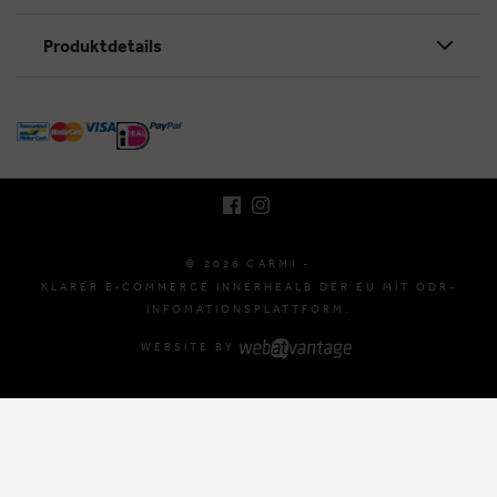
Produktdetails
BRUSSELSESTEENWEG 129
1980 ZEMST, BELGIEN
E. INFO@CARMI.BE
T. +32 (0)16 61 71 60
© 2026 CARMI -
KLARER E-COMMERCE INNERHEALB DER EU MIT ODR-
INFOMATIONSPLATTFORM.
WEBSITE BY