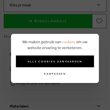
Kies je maat
IN WINKELMANDJE
Z
E
L
F
V
O
E
T
J
E
S
M
E
T
E
N
?
We maken gebruik van
cookies
om uw
website ervaring te verbeteren.
10% klantenkorting
ALLE COOKIES AANVAARDEN
Gratis levering vanaf €50 (2-4 werkdagen)
AANPASSEN
Veilig betalen via Worldline
Materialen