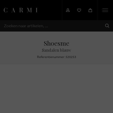
Togg
navi
VER
ZOEKEN
Shoesme
Sandalen blauw
Referentienummer: 520253