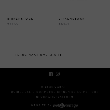
BIRKENSTOCK
BIRKENSTOCK
€ 55,00
€ 54,95
BRUSSELSESTEENWEG 129
1980 ZEMST, BELGIË
TERUG NAAR OVERZICHT
E. INFO@CARMI.BE
T. +32 (0)16 61 71 60
© 2026 CARMI -
DUIDELIJKE E-COMMERCE BINNEN DE EU MET ODR
INFORMATIEPLATFORM.
WEBSITE BY