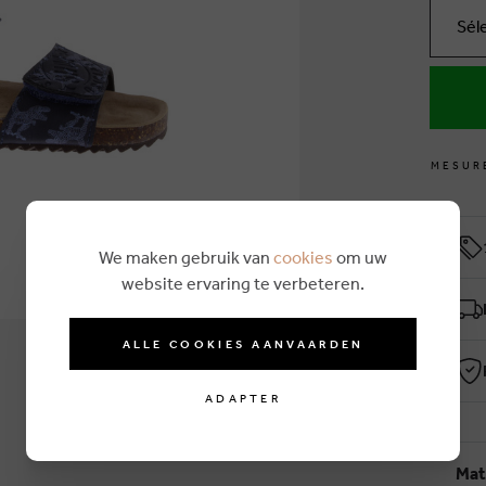
Sél
M
E
S
U
R
We maken gebruik van
cookies
om uw
website ervaring te verbeteren.
ALLE COOKIES AANVAARDEN
ADAPTER
Mat