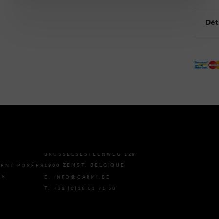
Dét
BRUSSELSESTEENWEG 129
1980 ZEMST, BELGIQUE
ENT POSÉES
ES
E. INFO@CARMI.BE
T. +32 (0)16 61 71 60