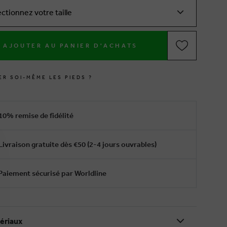
ectionnez votre taille
AJOUTER AU PANIER D'ACHATS
E
R
S
O
I
-
M
Ê
M
E
L
E
S
P
I
E
D
S
?
10% remise de fidélité
Livraison gratuite dès €50 (2-4 jours ouvrables)
Paiement sécurisé par Worldline
ériaux