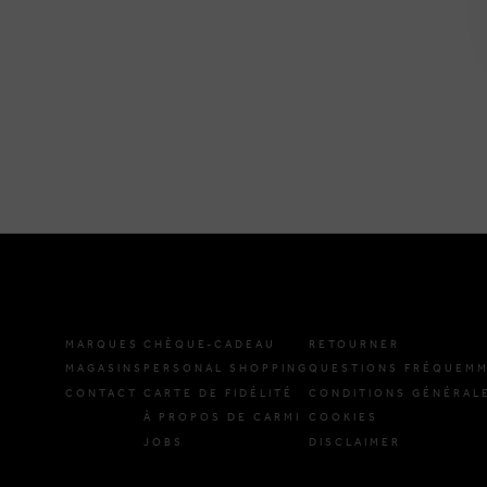
MARQUES
CHÈQUE-CADEAU
RETOURNER
MAGASINS
PERSONAL SHOPPING
QUESTIONS FRÉQUEMM
CONTACT
CARTE DE FIDÉLITÉ
CONDITIONS GÉNÉRAL
À PROPOS DE CARMI
COOKIES
JOBS
DISCLAIMER