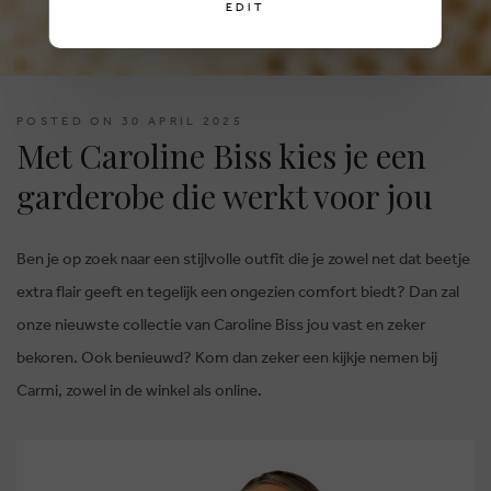
EDIT
POSTED ON 30 APRIL 2025
Met Caroline Biss kies je een
garderobe die werkt voor jou
Ben je op zoek naar een stijlvolle outfit die je zowel net dat beetje
extra flair geeft en tegelijk een ongezien comfort biedt? Dan zal
onze nieuwste collectie van Caroline Biss jou vast en zeker
bekoren. Ook benieuwd? Kom dan zeker een kijkje nemen bij
Carmi, zowel in de winkel als online.