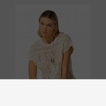
BRUSSELSESTEENWEG 129
1980 ZEMST, BELGIUM
E. INFO@CARMI.BE
T. +32 (0)16 61 71 60
© 2026 CARMI -
CLEAR E-COMMERCE WITHIN THE EU WITH ODR
INFORMATION PLATFORM.
WEBSITE BY