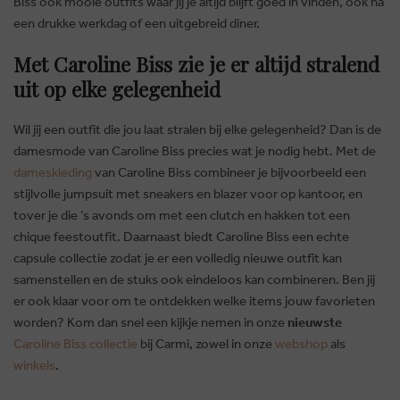
Biss ook mooie outfits waar jij je altijd blijft goed in vinden, ook na
een drukke werkdag of een uitgebreid diner.
Met Caroline Biss zie je er altijd stralend
uit op elke gelegenheid
Wil jij een outfit die jou laat stralen bij elke gelegenheid? Dan is de
damesmode van Caroline Biss precies wat je nodig hebt. Met de
dameskleding
van Caroline Biss combineer je bijvoorbeeld een
stijlvolle jumpsuit met sneakers en blazer voor op kantoor, en
tover je die ’s avonds om met een clutch en hakken tot een
chique feestoutfit. Daarnaast biedt Caroline Biss een echte
capsule collectie zodat je er een volledig nieuwe outfit kan
samenstellen en de stuks ook eindeloos kan combineren. Ben jij
er ook klaar voor om te ontdekken welke items jouw favorieten
worden? Kom dan snel een kijkje nemen in onze
nieuwste
Caroline Biss collectie
bij Carmi, zowel in onze
webshop
als
winkels
.