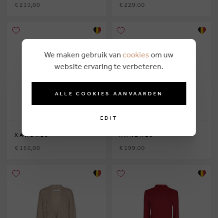
€ 219,00
€ 229,00
We maken gebruik van
cookies
om uw
website ervaring te verbeteren.
ALLE COOKIES AANVAARDEN
EDIT
XANDRES
XANDRES
€ 169,00
€ 199,00