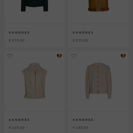
XANDRES
XANDRES
€ 279,00
€ 229,00
XANDRES
XANDRES
€ 229,00
€ 189,00