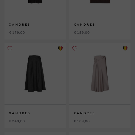
XANDRES
XANDRES
€ 179,00
€ 159,00
XANDRES
XANDRES
€ 249,00
€ 189,00