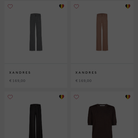
XANDRES
XANDRES
€ 169,00
€ 169,00