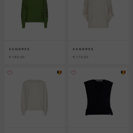
XANDRES
XANDRES
€ 189,00
€ 179,00