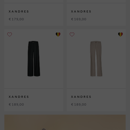
XANDRES
XANDRES
€ 179,00
€ 169,00
XANDRES
XANDRES
€ 189,00
€ 189,00