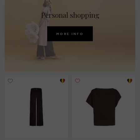
Personal shopping
MORE INFO