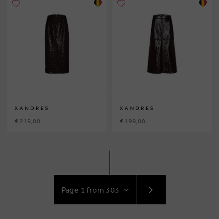
XANDRES
XANDRES
€ 219,00
€ 199,00
GO
TO
NEXT
PAGE