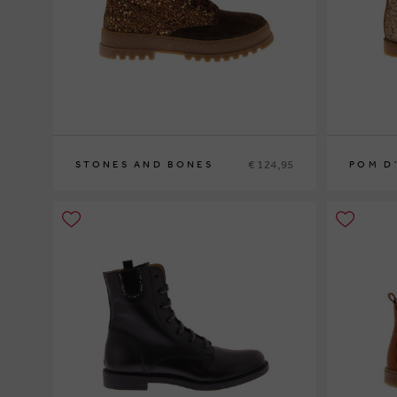
€ 124,95
STONES AND BONES
POM D
30
31
32
33
34
35
28
29
30
3