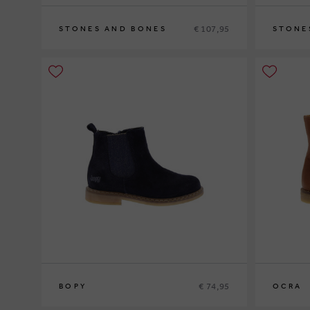
€ 107,95
STONES AND BONES
STONE
22
23
24
25
26
22
23
24
2
€ 74,95
BOPY
OCRA
26
27
28
29
30
31
32
25
26
27
2