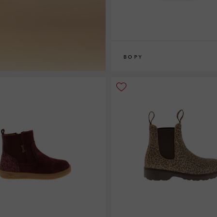
BOPY
26
27
28
29
30
31
32