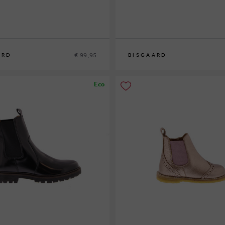
€ 99,95
ARD
BISGAARD
7
28
29
24
25
26
27
28
Eco