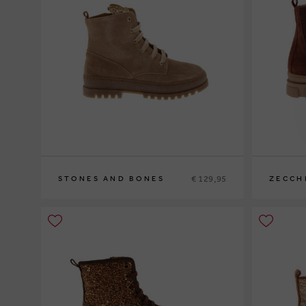
€ 129,95
STONES AND BONES
ZECCH
28
29
30
31
32
33
34
32
33
34
3