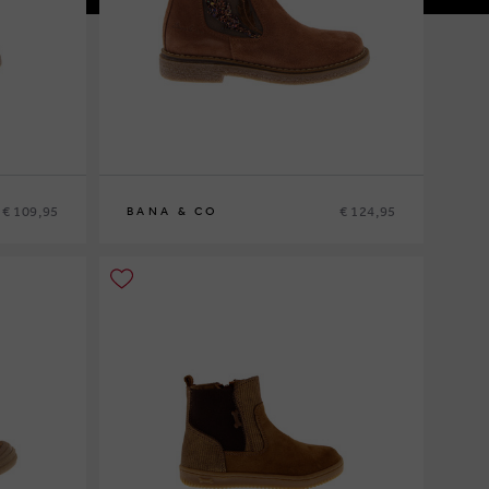
€ 109,95
€ 124,95
BANA & CO
27
28
29
30
31