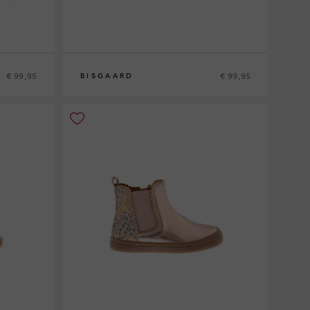
€ 99,95
€ 99,95
BISGAARD
24
25
26
27
28