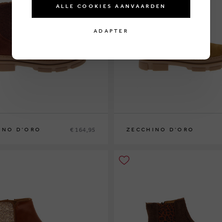
ALLE COOKIES AANVAARDEN
ADAPTER
€ 164,95
INO D'ORO
ZECCHINO D'ORO
5
36
32
33
34
35