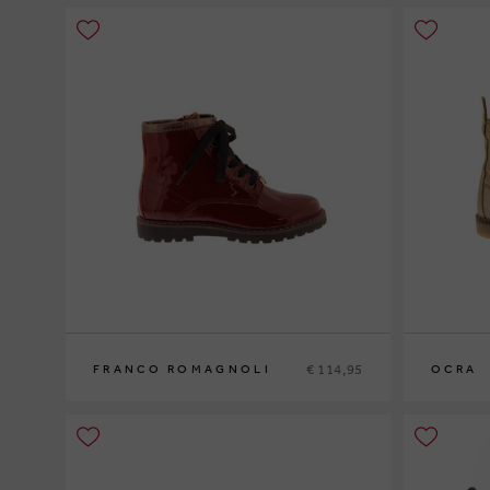
€ 114,95
FRANCO ROMAGNOLI
OCRA
23
24
25
26
27
28
29
25
26
27
2