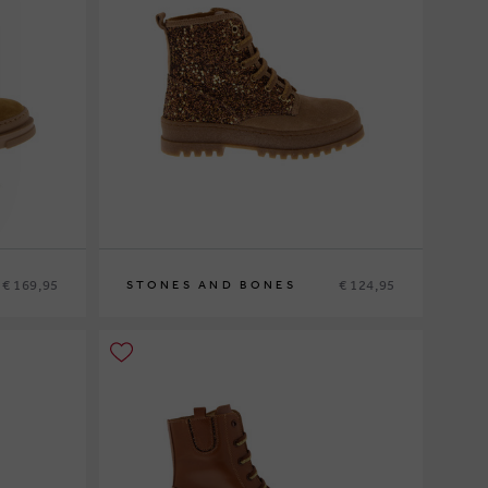
€ 169,95
€ 124,95
STONES AND BONES
29
30
31
32
33
34
35