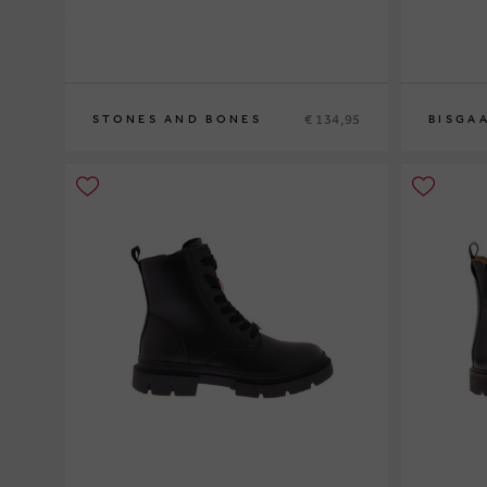
€ 134,95
STONES AND BONES
BISGA
34
35
36
37
38
24
25
26
2