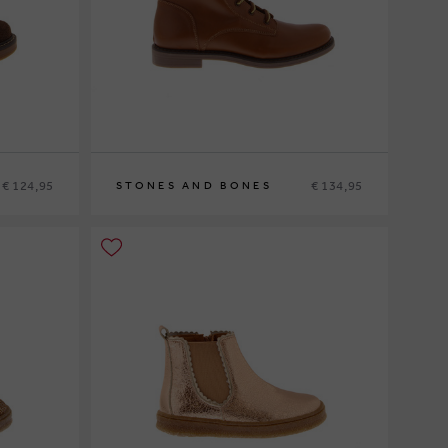
€ 124,95
€ 134,95
STONES AND BONES
31
32
33
34
35
36
37
38