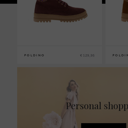
€ 129,95
POLDINO
POLDI
30
31
32
33
34
35
36
37
38
30
31
32
3
Personal shop