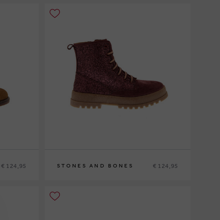
€ 124,95
€ 124,95
STONES AND BONES
29
30
31
32
33
34
35
36
37
38