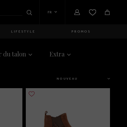
FR
Rechercher
LIFESTYLE
PROMOS
Femmes
 du talon
Extra
close
Filles
close
Garçons
TRIER
close
Hommes
close