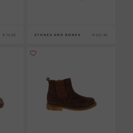
€ 74,95
€ 107,95
STONES AND BONES
22
23
24
25
26