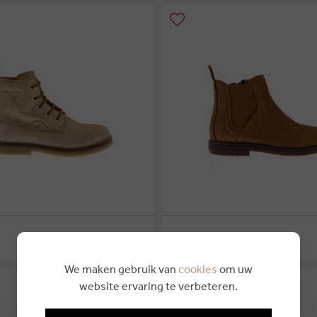
€ 129,95
OCRA
8
24
25
26
27
28
29
We maken gebruik van
cookies
om uw
website ervaring te verbeteren.