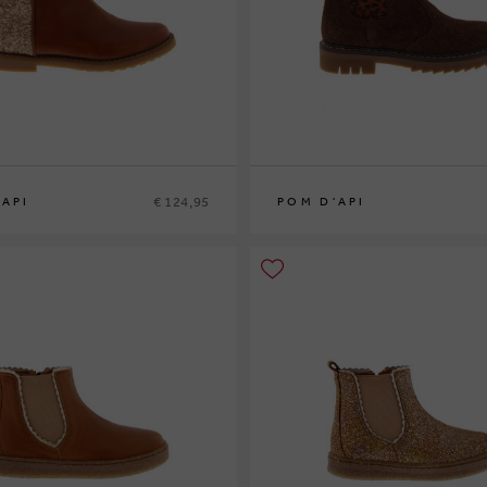
€ 124,95
'API
POM D'API
1
32
27
28
29
30
31
32