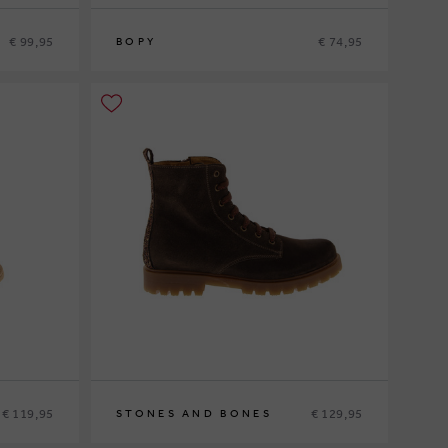
€ 99,95
€ 74,95
BOPY
26
27
28
29
30
31
32
€ 119,95
€ 129,95
STONES AND BONES
31
32
33
34
35
36