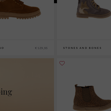
€ 129,95
NO
STONES AND BONES
3
34
35
36
37
38
22
23
24
25
26
ping