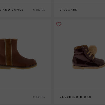
€ 107,95
S AND BONES
BISGAARD
5
26
29
30
31
32
33
34
€ 139,95
ZECCHINO D'ORO
8
29
21
22
23
24